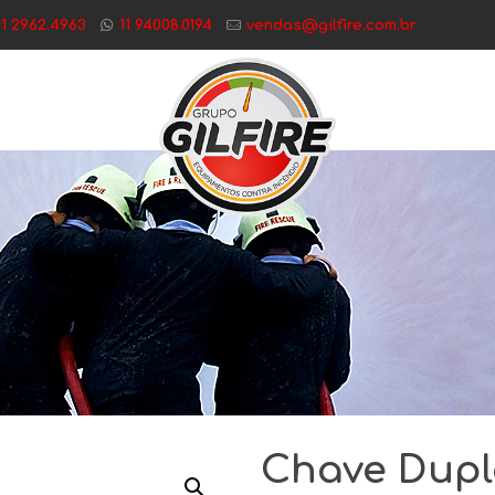
11 2962.4963
11 94008.0194
vendas@gilfire.com.br
Chave Dupla 