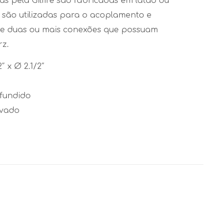
as pela Gilfire são fabricadas em latão ou
 são utilizadas para o acoplamento e
e duas ou mais conexões que possuam
rz.
″ x Ø 2.1/2″
 fundido
ovado