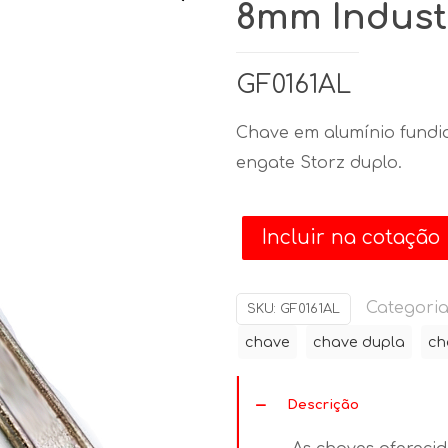
8mm Indust
GF0161AL
Chave em alumínio fundi
engate Storz duplo.
Incluir na cotação
Categoria
SKU:
GF0161AL
chave
chave dupla
ch
Descrição