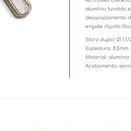
As chaves oferecid
alumínio fundido e
desacoplamento d
engate rápido Sto
Storz duplo: Ø 1.1/2
Espessura: 8,5mm
Material: alumínio
Acabamento: esc