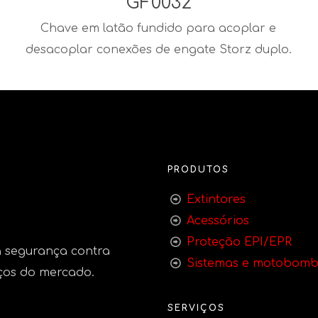
GF0032
Chave em latão fundido para acoplar e
desacoplar conexões de engate Storz duplo.
PRODUTOS
Extintores
Acessórios
Proteção EPI/EPR
 segurança contra
Sistemas e motobom
ços do mercado.
SERVIÇOS