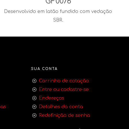
GF0076
Desenvolvido em latão fundido com vedação
SBR.
SUA CONTA
Carrinho de cotação
Entre ou cadastre-se
Endereços
bas
Detalhes da conta
Redefinição de senha