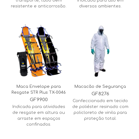
transporte, tudo bem
indicada para uso em
resistente e anticorrosão.
diversos ambientes.
Maca Envelope para
Macacão de Segurança
Resgate STR Plus TX-0046
GF8276
GF9900
Confeccionado em tecido
Indicada para atividades
de poliéster resinado com
de resgate em altura ou
policloreto de vinila para
arraste em espaços
proteção total.
confinados.