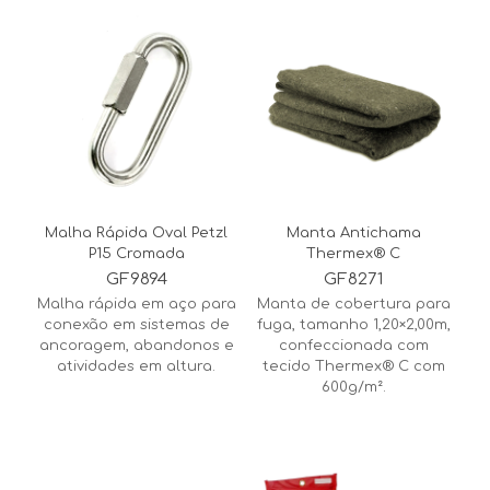
Malha Rápida Oval Petzl
Manta Antichama
P15 Cromada
Thermex® C
GF9894
GF8271
Malha rápida em aço para
Manta de cobertura para
conexão em sistemas de
fuga, tamanho 1,20×2,00m,
ancoragem, abandonos e
confeccionada com
atividades em altura.
tecido Thermex® C com
600g/m².