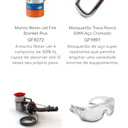
Manta Water-Jel Fire
Mosquetão Trava Rosca
Blanket Plus
50KN Aço Cromado
GF8272
GF9897
A manta Water-Jel é
Mosquetão de aço super
composta de 100% lã,
resistente que permite
capaz de absorver até 12
engatar uma variedade
vezes seu próprio peso.
enorme de equipamentos.