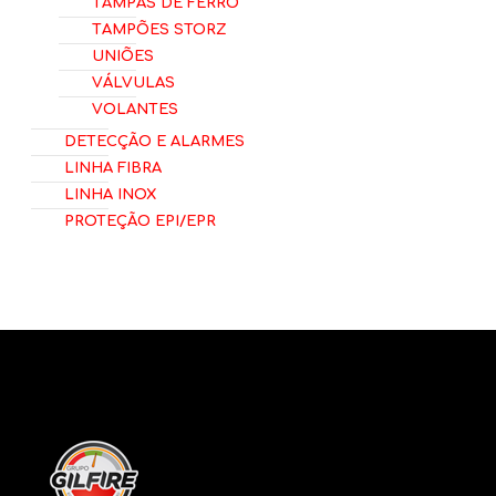
Tampas de Ferro
Tampões Storz
Uniões
Válvulas
Volantes
Detecção e Alarmes
Linha Fibra
Linha Inox
Proteção EPI/EPR