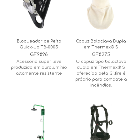
Bloqueador de Peito
Capuz Balaclava Dupla
Quick-Up TB-0005
em Thermex® S
GF9898
GF8275
Acessório super leve
O capuz tipo balaclava
produzido em duralumínio
dupla em Thermex® S
altamente resistente
oferecido pela Gilfire é
próprio para combate a
incêndios.