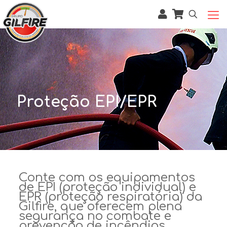
Proteção EPI/EPR
Conte com os equipamentos
de EPI (proteção individual) e
EPR (proteção respiratória) da
Gilfire, que oferecem plena
segurança no combate e
prevenção de incêndios.