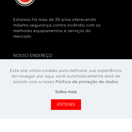
Estamos há mais de 20 anos oferecendo
máxima segurança contra incêndio com os
melhores equipamentos e serviços do
mercado.
NOSSO ENDEREÇO
Rua Ministro Luís Sparano, 398/394
São Mateus • São Paulo/SP 03970-050
Este site utiliza cookies para melhorar sua experiência.
Ao navegar por aqui, você automaticamente está de
11 2962-4963
acordo com a nossa
Política de proteção de dados
.
11 94008-0194
vendas@gilfire.com.br
Saiba mais
ENTENDI
PRODUTOS
Extintores
Acessórios