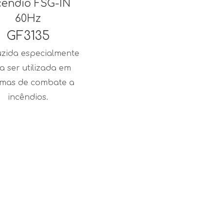
cêndio FSG-IN
60Hz
GF3135
zida especialmente
a ser utilizada em
emas de combate a
incêndios.