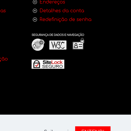
Endereços
bas
Detalhes da conta
Redefinição de senha
ção