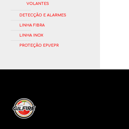
Volantes
Detecção e Alarmes
Linha Fibra
Linha Inox
Proteção EPI/EPR