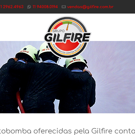
11 2962.4963
11 94008.0194
vendas@gilfire.com.br
obomba oferecidas pela Gilfire conta