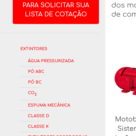
dos mo
PARA SOLICITAR SUA
de com
LISTA DE COTAÇÃO
Extintores
Água Pressurizada
Pó ABC
Pó BC
CO
2
Espuma Mecânica
Classe D
Moto
Classe K
Siste