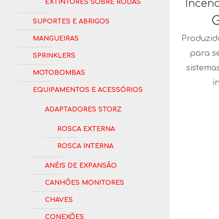
Extintores Sobre Rodas
Incênd
G
Suportes e Abrigos
Mangueiras
Produzid
para se
Sprinklers
sistema
Motobombas
i
Equipamentos e Acessórios
Adaptadores Storz
Rosca Externa
Rosca Interna
Anéis de Expansão
Canhões Monitores
Chaves
Conexões