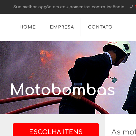
Sua melhor opção em equipamentos contra incêndio.
HOME
EMPRESA
CONTATO
Motobombas
As mot
ESCOLHA ITENS