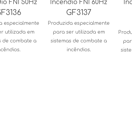
io FNI 50Hz
Incêndio FNI 60Hz
In
F3136
GF3137
a especialmente
Produzida especialmente
r utilizada em
para ser utilizada em
Produ
s de combate a
sistemas de combate a
par
ncêndios.
incêndios.
sist