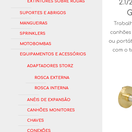
Extintores Sobre Rodas
2.1/
G
Suportes e Abrigos
Mangueiras
Trabal
canhões 
Sprinklers
ou portát
Motobombas
com o t
Equipamentos e Acessórios
Adaptadores Storz
Rosca Externa
Rosca Interna
Anéis de Expansão
Canhões Monitores
Chaves
Conexões