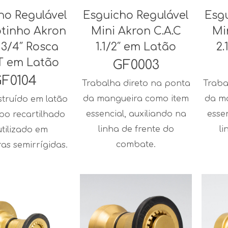
ho Regulável
Esguicho Regulável
Esg
tinho Akron
Mini Akron C.A.C
Mi
 3/4″ Rosca
1.1/2″ em Latão
2.
T em Latão
GF0003
F0104
Trabalha direto na ponta
Traba
da mangueira como item
da m
struído em latão
essencial, auxiliando na
esse
po recartilhado
linha de frente do
li
utilizado em
combate.
as semirrígidas.