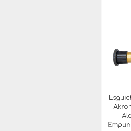
Esguic
Akron
Al
Empunh