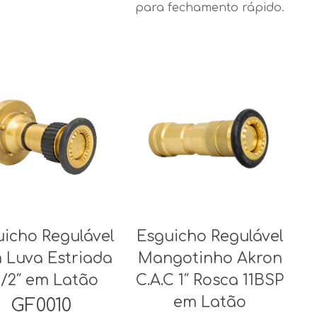
para fechamento rápido.
uicho Regulável
Esguicho Regulável
 Luva Estriada
Mangotinho Akron
1/2″ em Latão
C.A.C 1″ Rosca 11BSP
em Latão
GF0010