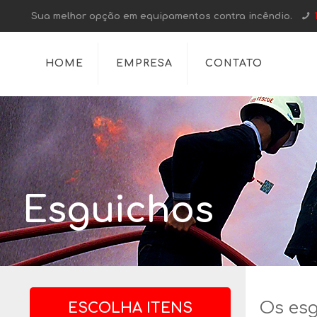
Sua melhor opção em equipamentos contra incêndio.
HOME
EMPRESA
CONTATO
Esguichos
Os esg
ESCOLHA ITENS