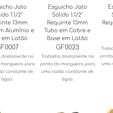
icho Jato
Esguicho Jato
E
ido 1.1/2″
Sólido 1.1/2″
inte 13mm
Requinte 13mm
Req
m Alumínio e
Tubo em Cobre e
 em Latão
Base em Latão
F0007
GF0023
Traba
ponta
 diretamente na
Trabalha diretamente na
uma 
 mangueira para
ponta da mangueira para
ão constante de
uma vazão constante de
água.
água.