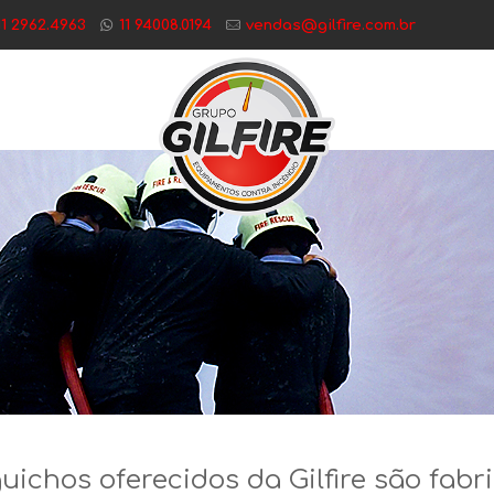
11 2962.4963
11 94008.0194
vendas@gilfire.com.br
uichos oferecidos da Gilfire são fabr