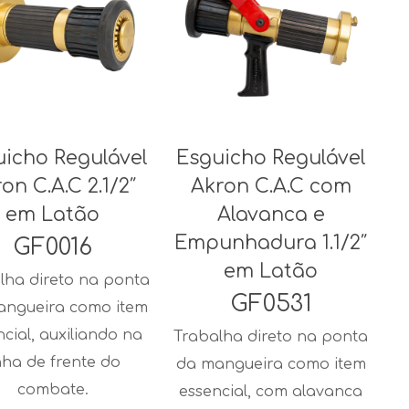
uicho Regulável
Esguicho Regulável
on C.A.C 2.1/2″
Akron C.A.C com
em Latão
Alavanca e
Empunhadura 1.1/2″
GF0016
em Latão
lha direto na ponta
GF0531
angueira como item
ncial, auxiliando na
Trabalha direto na ponta
nha de frente do
da mangueira como item
combate.
essencial, com alavanca