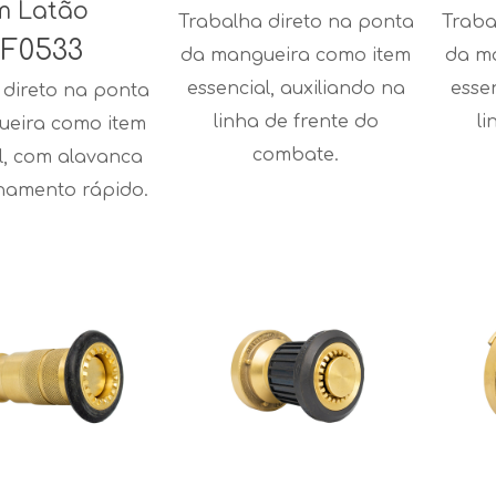
m Latão
Trabalha direto na ponta
Traba
F0533
da mangueira como item
da m
essencial, auxiliando na
esse
 direto na ponta
linha de frente do
li
eira como item
combate.
l, com alavanca
hamento rápido.