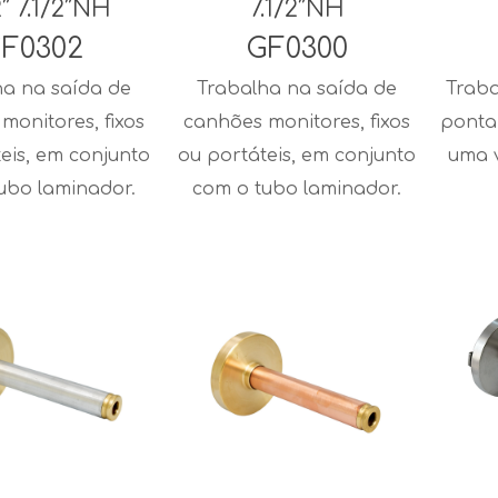
2″ 7.1/2″NH
7.1/2″NH
F0302
GF0300
ha na saída de
Trabalha na saída de
Traba
monitores, fixos
canhões monitores, fixos
ponta
eis, em conjunto
ou portáteis, em conjunto
uma 
ubo laminador.
com o tubo laminador.