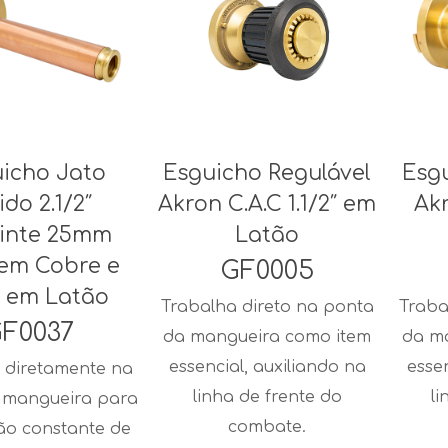
icho Jato
Esguicho Regulável
Esg
ido 2.1/2″
Akron C.A.C 1.1/2″ em
Akr
inte 25mm
Latão
em Cobre e
GF0005
 em Latão
Trabalha direto na ponta
Traba
F0037
da mangueira como item
da m
essencial, auxiliando na
esse
 diretamente na
linha de frente do
li
 mangueira para
combate.
ão constante de