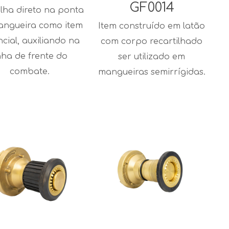
GF0014
lha direto na ponta
angueira como item
Item construído em latão
ncial, auxiliando na
com corpo recartilhado
nha de frente do
ser utilizado em
combate.
mangueiras semirrígidas.