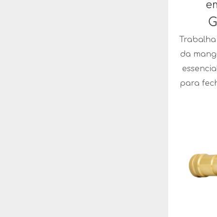
e
G
Trabalha
da mangu
essencia
para fec