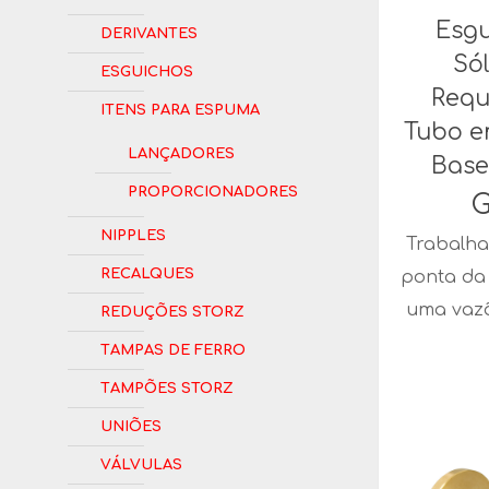
Esgu
Derivantes
Sól
Esguichos
Requ
Itens para Espuma
Tubo e
Lançadores
Base
Proporcionadores
G
Nipples
Trabalha
Recalques
ponta da
Reduções Storz
uma vaz
Tampas de Ferro
Tampões Storz
Uniões
Válvulas