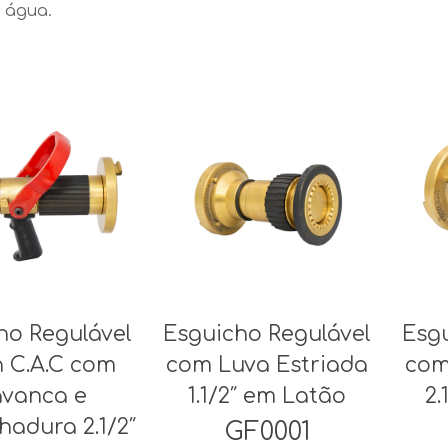
água.
ho Regulável
Esguicho Regulável
Esg
 C.A.C com
com Luva Estriada
com
avanca e
1.1/2″ em Latão
2.
adura 2.1/2″
GF0001