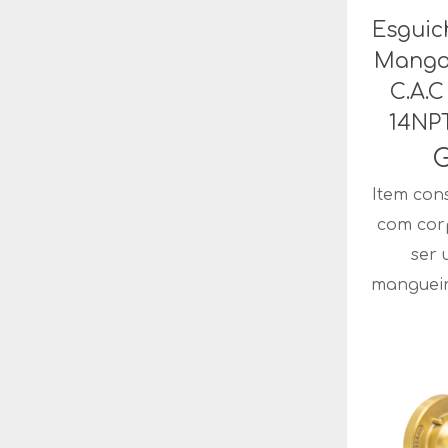
Esguic
Mango
C.A.C
14NP
G
Item con
com cor
ser 
mangueir