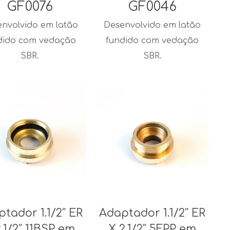
GF0076
GF0046
nvolvido em latão
Desenvolvido em latão
dido com vedação
fundido com vedação
SBR.
SBR.
tador 1.1/2″ ER
Adaptador 1.1/2″ ER
2.1/2″ 11BSP em
X 2.1/2″ 5FPP em