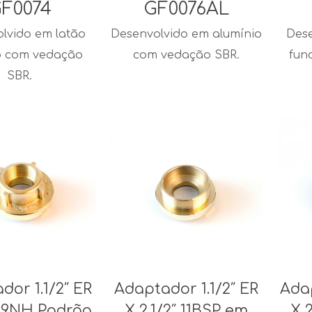
F0074
GF0076AL
lvido em latão
Desenvolvido em alumínio
Dese
o com vedação
com vedação SBR.
fun
SBR.
dor 1.1/2″ ER
Adaptador 1.1/2″ ER
Adap
2″ 9NH Padrão
X 2.1/2″ 11BSP em
X 