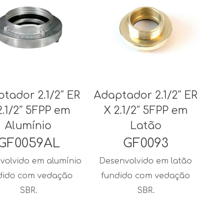
tador 2.1/2″ ER
Adaptador 2.1/2″ ER
2.1/2″ 5FPP em
X 2.1/2″ 5FPP em
Alumínio
Latão
GF0059AL
GF0093
volvido em alumínio
Desenvolvido em latão
dido com vedação
fundido com vedação
SBR.
SBR.