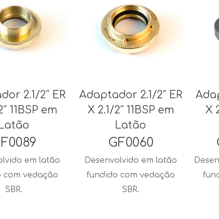
dor 2.1/2″ ER
Adaptador 2.1/2″ ER
Adap
/2″ 11BSP em
X 2.1/2″ 11BSP em
X 
Latão
Latão
F0089
GF0060
lvido em latão
Desenvolvido em latão
Desen
o com vedação
fundido com vedação
fun
SBR.
SBR.