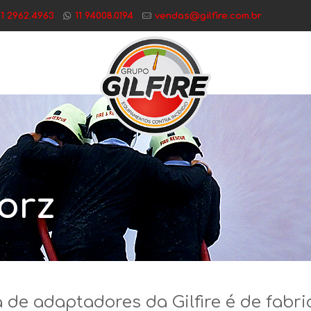
11 2962.4963
11 94008.0194
vendas@gilfire.com.br
orz
a de adaptadores da Gilfire é de fab