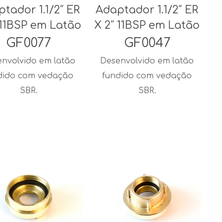
tador 1.1/2″ ER
Adaptador 1.1/2″ ER
 11BSP em Latão
X 2″ 11BSP em Latão
GF0077
GF0047
nvolvido em latão
Desenvolvido em latão
dido com vedação
fundido com vedação
SBR.
SBR.