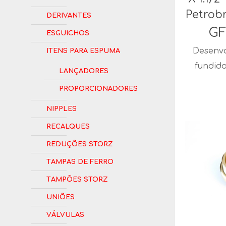
Petrob
Derivantes
GF
Esguichos
Itens para Espuma
Desenvo
fundid
Lançadores
Proporcionadores
Nipples
Recalques
Reduções Storz
Tampas de Ferro
Tampões Storz
Uniões
Válvulas