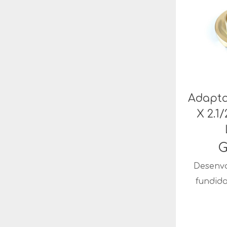
Adapta
X 2.1
G
Desenvo
fundid