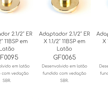
dor 2.1/2″ ER
Adaptador 2.1/2″ ER
Adap
/2″ 11BSP em
X 1.1/2″ 11BSP em
X 
Latão
Latão
F0095
GF0065
lvido em latão
Desenvolvido em latão
Dese
o com vedação
fundido com vedação
fun
SBR.
SBR.