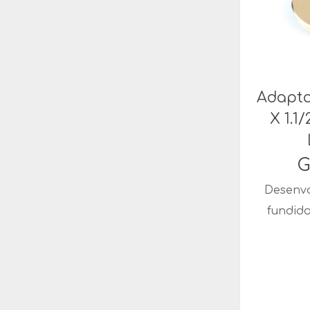
Adapta
X 1.1
G
Desenvo
fundid