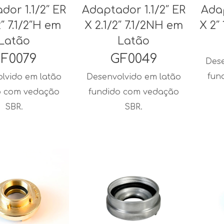
dor 1.1/2″ ER
Adaptador 1.1/2″ ER
Adap
2″ 7.1/2″H em
X 2.1/2″ 7.1/2NH em
X 2″
Latão
Latão
F0079
GF0049
Dese
fun
lvido em latão
Desenvolvido em latão
o com vedação
fundido com vedação
SBR.
SBR.