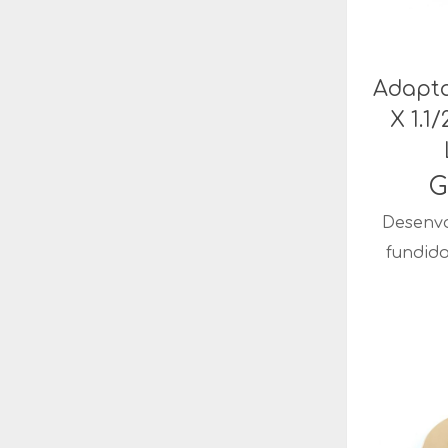
Adapta
X 1.1
G
Desenvo
fundid