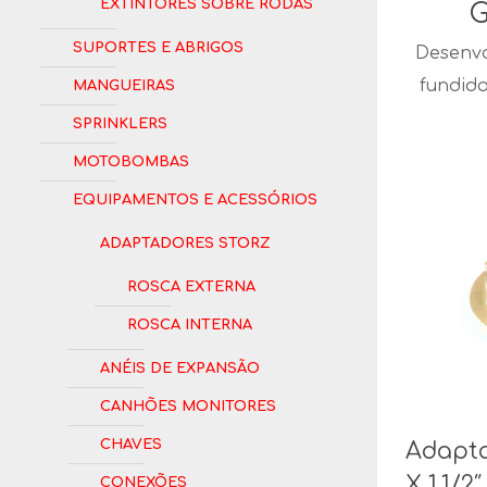
Extintores Sobre Rodas
G
Suportes e Abrigos
Desenvo
Mangueiras
fundid
Sprinklers
Motobombas
Equipamentos e Acessórios
Adaptadores Storz
Rosca Externa
Rosca Interna
Anéis de Expansão
Canhões Monitores
Chaves
Adapta
Conexões
X 1.1/