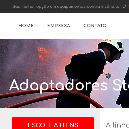
Sua melhor opção em equipamentos contra incêndio.
HOME
EMPRESA
CONTATO
Adaptadores St
A linh
ESCOLHA ITENS