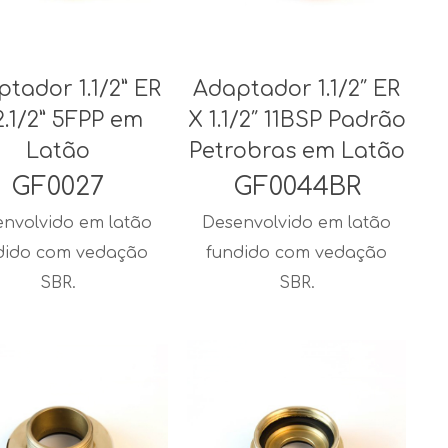
tador 1.1/2” ER
Adaptador 1.1/2″ ER
2.1/2” 5FPP em
X 1.1/2″ 11BSP Padrão
Latão
Petrobras em Latão
GF0027
GF0044BR
nvolvido em latão
Desenvolvido em latão
dido com vedação
fundido com vedação
SBR.
SBR.