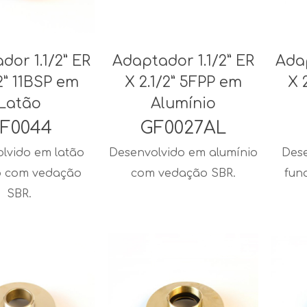
dor 1.1/2” ER
Adaptador 1.1/2” ER
Adap
/2” 11BSP em
X 2.1/2” 5FPP em
X 
Latão
Alumínio
F0044
GF0027AL
lvido em latão
Desenvolvido em alumínio
Dese
o com vedação
com vedação SBR.
fun
SBR.