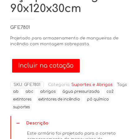
90x120x30cm
GFE7801
Projetado para armazenamento de mangueiras de
incêndio com montagem sobreposta.
Incluir na cotação
SKU:
GFE7801
Categoria:
Suportes e Abrigos
Tags:
ab
abc
abrigos
água pressurizada
co2
extintores
extintores de incêndio
pó químico
suportes
Descrição
Este armário foi projetado para o correto