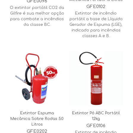
GFE0096
GFE0102
O extintor portátil CO2 da
Gilfire é sua melhor opção
Extintor de incêndio
para combate a incêndios
portátil a base de Líquido
da classe BC.
Gerador de Espuma (LGE),
indicado para incêndios
classes A e B.
Extintor Espuma
Extintor Pó ABC Portátil
Mecânica Sobre Rodas 50
12kg
Litros
GFE0106
GFE0202
Extintor de incêndio