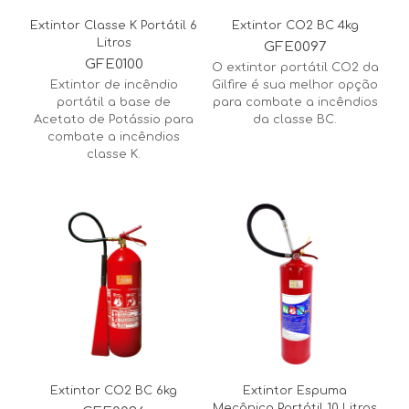
Extintor Classe K Portátil 6
Extintor CO2 BC 4kg
Litros
GFE0097
GFE0100
O extintor portátil CO2 da
Extintor de incêndio
Gilfire é sua melhor opção
portátil a base de
para combate a incêndios
Acetato de Potássio para
da classe BC.
combate a incêndios
classe K.
Extintor CO2 BC 6kg
Extintor Espuma
Mecânica Portátil 10 Litros