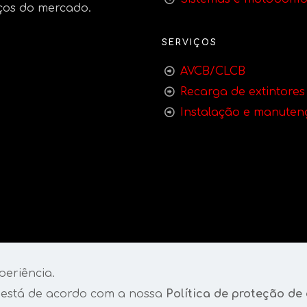
ços do mercado.
SERVIÇOS
AVCB/CLCB
Recarga de extintores
Instalação e manuten
periência.
 está de acordo com a nossa
Política de proteção de
nvolvido por
BOX4 inc
.