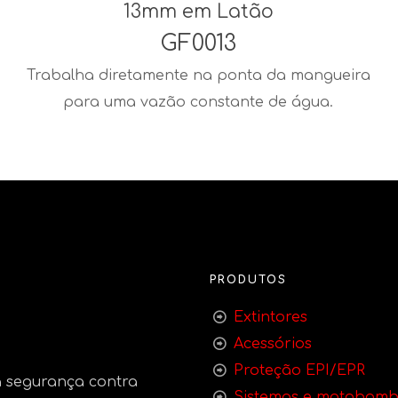
13mm em Latão
GF0013
Trabalha diretamente na ponta da mangueira
para uma vazão constante de água.
PRODUTOS
Extintores
Acessórios
Proteção EPI/EPR
 segurança contra
Sistemas e motobom