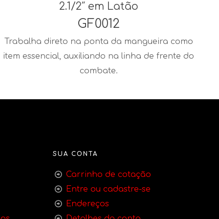
2.1/2″ em Latão
GF0012
Trabalha direto na ponta da mangueira como
item essencial, auxiliando na linha de frente do
combate.
SUA CONTA
Carrinho de cotação
Entre ou cadastre-se
Endereços
bas
Detalhes da conta