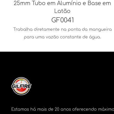
25mm Tubo em Alumínio e Base em
Latão
GF0041
Trabalha diretamente na ponta da mangueira
para uma vazão constante de água.
Estamos há mais de 20 anos oferecendo máxima