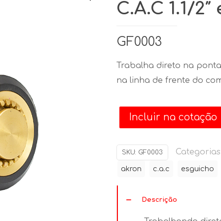
C.A.C 1.1/2
GF0003
Trabalha direto na ponta
na linha de frente do co
Incluir na cotação
Categorias
SKU:
GF0003
akron
c.a.c
esguicho
Descrição