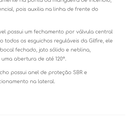
amente na ponta da mangueira de incêndio,
ncial, pois auxilia na linha de frente do
vel possui um fechamento por válvula central
o todos os esguichos reguláveis da Gilfire, ele
bocal fechado, jato sólido e neblina,
uma abertura de até 120°.
icho possui anel de proteção SBR e
cionamento na lateral.