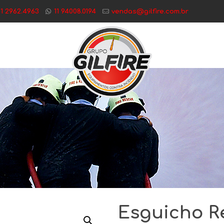
11 2962.4963
11 94008.0194
vendas@gilfire.com.br
Esguicho R