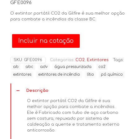
GFE0096
O extintor portátil CO2 da Gilfire é sua melhor opção
para combate a incêndios da classe BC.
Incluir na cotação
SKU:
GFE0096
Categorias:
CO2
,
Extintores
Tags:
ab
abc
adv
água pressurizada
co2
extintores
extintores de incêndio
lítio
pó químico
Descrição
O extintor portátil CO2 da Gilfire é sua
melhor opção para combate a incêndios.
Ele é Fabricado com tubo de aço carbono
sem costura, repuxado por sistema de
caldeação a quente e tratamento externo
anticorrosão.