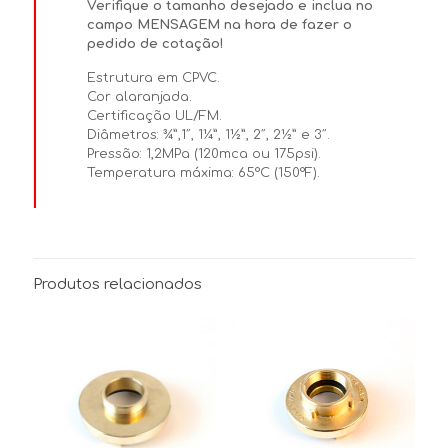
Verifique o tamanho desejado e inclua no
campo MENSAGEM na hora de fazer o
pedido de cotação!
Estrutura em CPVC.
Cor alaranjada.
Certificação UL/FM.
Diâmetros: ¾”,1″, 1¼”, 1½”, 2″, 2½” e 3″.
Pressão: 1,2MPa (120mca ou 175psi).
Temperatura máxima: 65°C (150°F).
Produtos relacionados