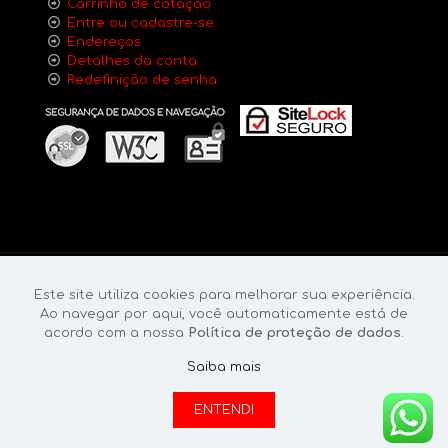
Carrinho de cotação
Entre ou cadastre-se
Endereços
Detalhes da conta
Redefinição de senha
Este site utiliza cookies para melhorar sua experiência.
Ao navegar por aqui, você automaticamente está de
acordo com a nossa
Política de proteção de dados
.
© 2023 Grupo Gilfire | Todos os direitos reservados.
Desenvolvido por
BOX4 inc
.
Saiba mais
Política de privacidade
ENTENDI