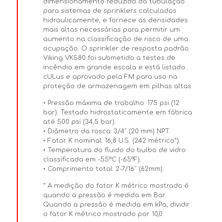
dimensionamento reduzido da tubulação
para sistemas de sprinklers calculados
hidraulicamente, e fornece as densidades
mais altas necessárias para permitir um
aumento na classificação de risco de uma
ocupação. O sprinkler de resposta padrão
Viking VK580 foi submetido a testes de
incêndio em grande escala e está listado
cULus e aprovado pela FM para uso na
proteção de armazenagem em pilhas altas.
• Pressão máxima de trabalho: 175 psi (12
bar). Testado hidrostaticamente em fábrica
até 500 psi (34,5 bar).
• Diâmetro da rosca: 3/4″ (20 mm) NPT.
• Fator K nominal: 16,8 U.S. (242 métrico*).
• Temperatura do fluido do bulbo de vidro
classificada em -55°C (-65°F).
• Comprimento total: 2-7/16″ (62mm).
* A medição do fator K métrico mostrado é
quando a pressão é medida em Bar.
Quando a pressão é medida em kPa, dividir
o fator K métrico mostrado por 10,0.