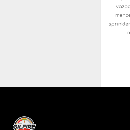
vazõe
menor
sprinkle
m