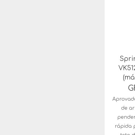
Spri
VK51
(má
G
Aprovad
de a
penden
rápida 