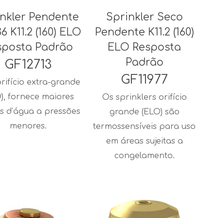
inkler Pendente
Sprinkler Seco
6 K11.2 (160) ELO
Pendente K11.2 (160)
sposta Padrão
ELO Resposta
Padrão
GF12713
GF11977
rifício extra-grande
), fornece maiores
Os sprinklers orifício
s d’água a pressões
grande (ELO) são
menores.
termossensíveis para uso
em áreas sujeitas a
congelamento.