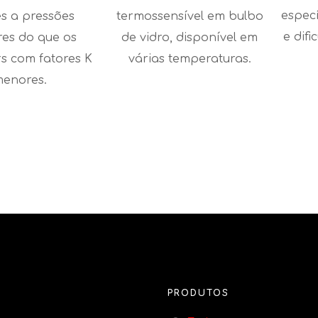
especí
s a pressões
termossensível em bulbo
e dif
es do que os
de vidro, disponível em
rs com fatores K
várias temperaturas.
enores.
PRODUTOS