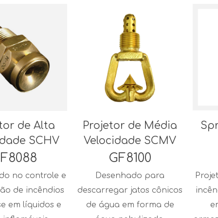
tor de Alta
Projetor de Média
Spr
idade SCHV
Velocidade SCMV
F8088
GF8100
o no controle e
Desenhado para
Proje
ção de incêndios
descarregar jatos cônicos
incên
e em líquidos e
de água em forma de
e