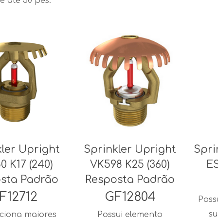
e até 50 pés.
kler Upright
Sprinkler Upright
Spri
0 K17 (240)
VK598 K25 (360)
E
sta Padrão
Resposta Padrão
F12712
GF12804
Poss
su
ciona maiores
Possui elemento