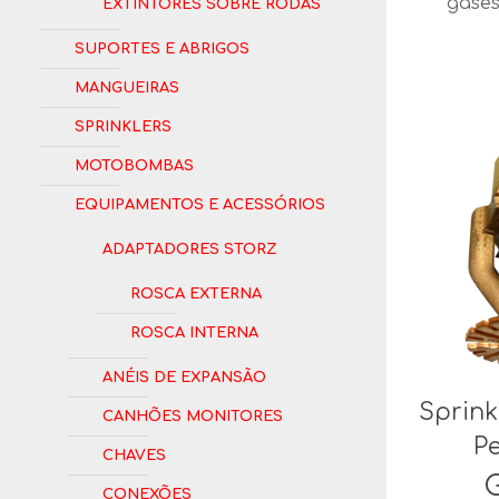
Extintores Sobre Rodas
gases
Suportes e Abrigos
Mangueiras
Sprinklers
Motobombas
Equipamentos e Acessórios
Adaptadores Storz
Rosca Externa
Rosca Interna
Anéis de Expansão
Sprink
Canhões Monitores
P
Chaves
Conexões