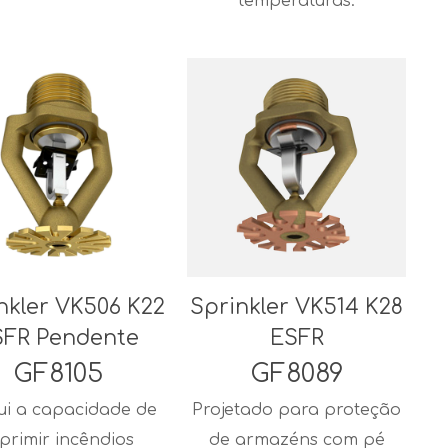
temperaturas.
nkler VK506 K22
Sprinkler VK514 K28
SFR Pendente
ESFR
GF8105
GF8089
ui a capacidade de
Projetado para proteção
primir incêndios
de armazéns com pé