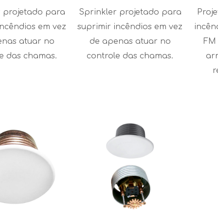
r projetado para
Sprinkler projetado para
Proj
incêndios em vez
suprimir incêndios em vez
incên
enas atuar no
de apenas atuar no
FM 
le das chamas.
controle das chamas.
ar
r