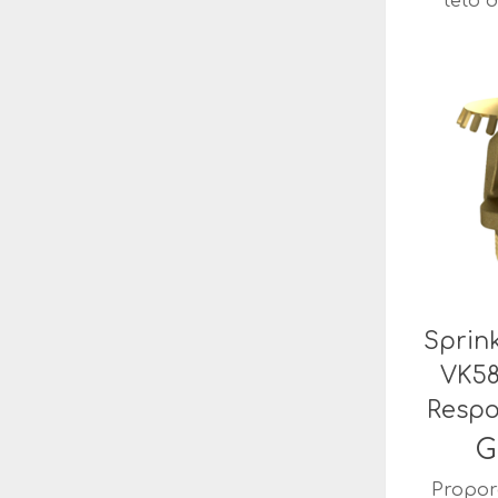
teto d
Sprin
VK58
Respo
G
Propor