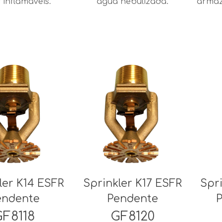
 inflamáveis.
água nebulizada.
armaz
ler K14 ESFR
Sprinkler K17 ESFR
Spr
endente
Pendente
GF8118
GF8120