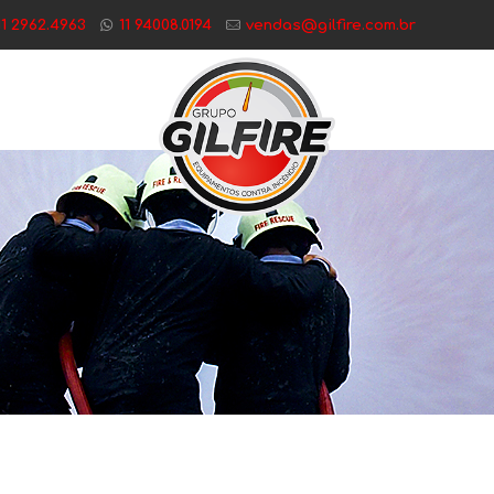
11 2962.4963
11 94008.0194
vendas@gilfire.com.br