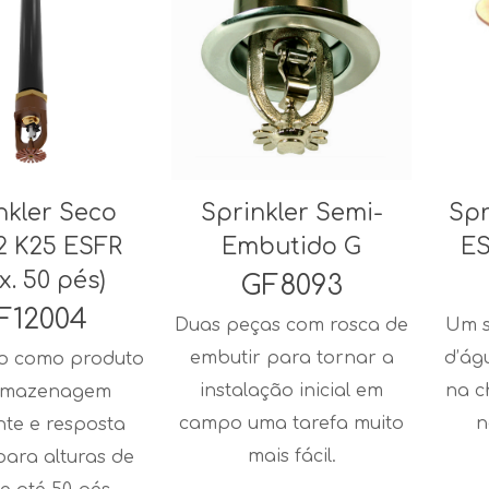
nkler Seco
Sprinkler Semi-
Spr
2 K25 ESFR
Embutido G
ES
x. 50 pés)
GF8093
F12004
Duas peças com rosca de
Um s
embutir para tornar a
d’ág
o como produto
instalação inicial em
na c
rmazenagem
campo uma tarefa muito
n
te e resposta
mais fácil.
para alturas de