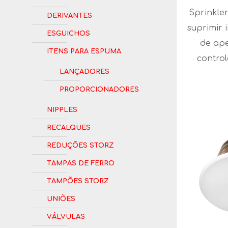
Sprinkle
Derivantes
suprimir 
Esguichos
de ap
Itens para Espuma
contro
Lançadores
Proporcionadores
Nipples
Recalques
Reduções Storz
Tampas de Ferro
Tampões Storz
Uniões
Válvulas