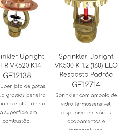
inkler Upright
Sprinkler Upright
FR VK520 K14
VK530 K11.2 (160) ELO
Resposta Padrão
GF12138
GF12714
uper jato de gotas
ua grossas penetra
Sprinkler com ampola de
hama e atua direto
vidro termossensível,
a superfície em
disponível em vários
combustão.
acabamentos e