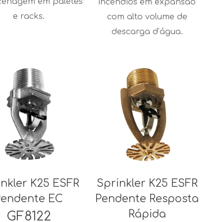
enagem em paletes
incêndios em expansão
e racks.
com alto volume de
descarga d’água.
inkler K25 ESFR
Sprinkler K25 ESFR
Pendente EC
Pendente Resposta
Rápida
GF8122