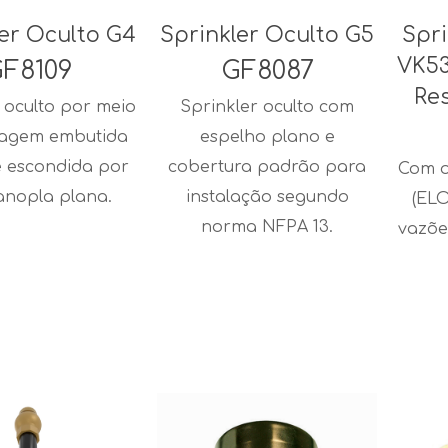
ler Oculto G4
Sprinkler Oculto G5
Spr
VK53
F8109
GF8087
Re
 oculto por meio
Sprinkler oculto com
agem embutida
espelho plano e
e escondida por
cobertura padrão para
Com o
anopla plana.
instalação segundo
(ELO
norma NFPA 13.
vazõe