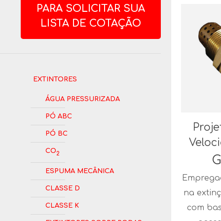
PARA SOLICITAR SUA
LISTA DE COTAÇÃO
Extintores
Água Pressurizada
Pó ABC
Proje
Pó BC
Veloc
CO
2
G
Espuma Mecânica
Empregad
Classe D
na extin
Classe K
com bas