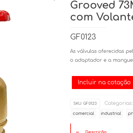
Grooved 73
com Volant
GF0123
As válvulas oferecidas pe
o adaptador e a manguei
Incluir na cotação
Categorias
SKU:
GF0123
comercial
industrial
pn
Descrição