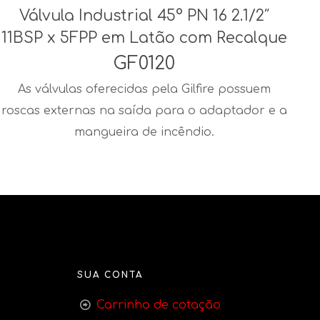
Válvula Industrial 45° PN 16 2.1/2″
11BSP x 5FPP em Latão com Recalque
GF0120
As válvulas oferecidas pela Gilfire possuem
roscas externas na saída para o adaptador e a
mangueira de incêndio.
SUA CONTA
Carrinho de cotação