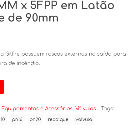
MM x 5FPP em Latão
e de 90mm
la Gilfire possuem roscas externas na saída para
ra de incêndio.
:
Equipamentos e Acessórios
,
Válvulas
Tags:
10
pn16
pn20
recalque
valvula