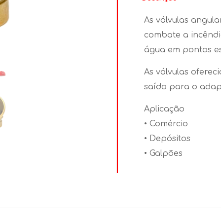
As válvulas angula
combate a incêndio
água em pontos es
As válvulas oferec
saída para o adap
Aplicação
• Comércio
• Depósitos
• Galpões