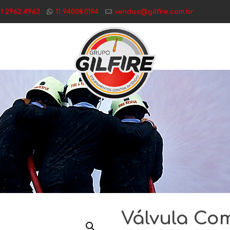
11 2962.4963
11 94008.0194
vendas@gilfire.com.br
Válvula Com