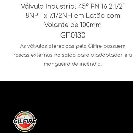
Válvula Industrial 45° PN 16 2.1/2″
8NPT x 7.1/2NH em Latão com
Volante de 100mm
GF0130
As válvulas oferecidas pela Gilfire possuem
roscas externas na saída para o adaptador e a
mangueira de incêndio.