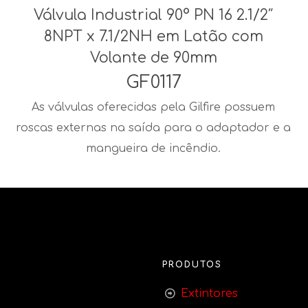
Válvula Industrial 90° PN 16 2.1/2″
8NPT x 7.1/2NH em Latão com
Volante de 90mm
GF0117
As válvulas oferecidas pela Gilfire possuem
roscas externas na saída para o adaptador e a
mangueira de incêndio.
PRODUTOS
Extintores