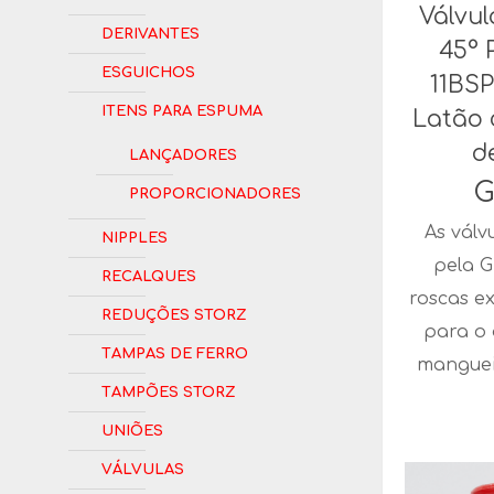
Válvu
Derivantes
45° P
Esguichos
11BSP
Itens para Espuma
Latão 
d
Lançadores
G
Proporcionadores
As válv
Nipples
pela G
Recalques
roscas e
Reduções Storz
para o
Tampas de Ferro
manguei
Tampões Storz
Uniões
Válvulas