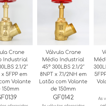
ula Crane
Válvula Crane
V
 Industrial
Médio Industrial
Médi
00LBS 2.1/2″
45° 300LBS 2.1/2″
300L
 x 5FPP em
8NPT x 7.1/2NH em
5FP
com Volante
Latão com Volante
Vol
e 150mm
de 150mm
F0139
GF0142
As v
pel
ulas oferecidas
As válvulas oferecidas