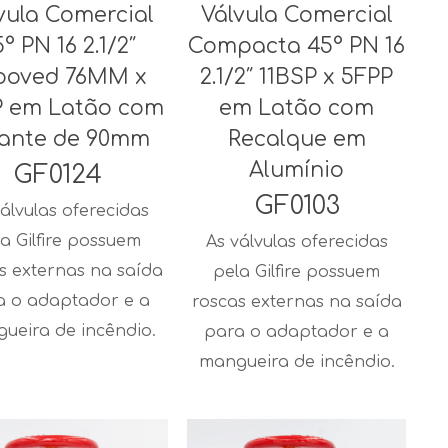
vula Comercial
Válvula Comercial
° PN 16 2.1/2″
Compacta 45° PN 16
ooved 76MM x
2.1/2″ 11BSP x 5FPP
P em Latão com
em Latão com
lante de 90mm
Recalque em
Alumínio
GF0124
GF0103
álvulas oferecidas
a Gilfire possuem
As válvulas oferecidas
s externas na saída
pela Gilfire possuem
a o adaptador e a
roscas externas na saída
ueira de incêndio.
para o adaptador e a
mangueira de incêndio.