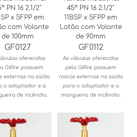
° PN 16 2.1/2″
45° PN 16 2.1/2″
BSP x 5FPP em
11BSP x 5FPP em
ão com Volante
Latão com Volante
de 100mm
de 90mm
GF0127
GF0112
álvulas oferecidas
As válvulas oferecidas
a Gilfire possuem
pela Gilfire possuem
s externas na saída
roscas externas na saída
a o adaptador e a
para o adaptador e a
ueira de incêndio.
mangueira de incêndio.