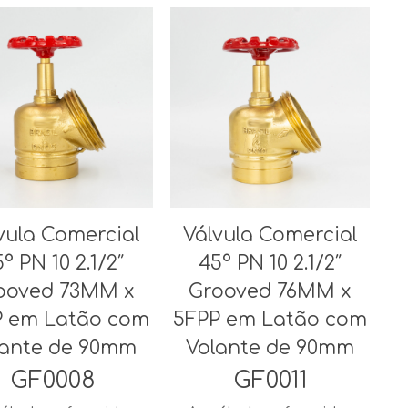
vula Comercial
Válvula Comercial
° PN 10 2.1/2″
45° PN 10 2.1/2″
ooved 73MM x
Grooved 76MM x
P em Latão com
5FPP em Latão com
lante de 90mm
Volante de 90mm
GF0008
GF0011