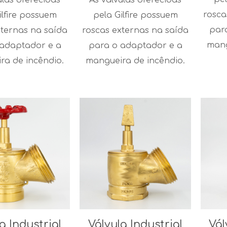
rosca
ilfire possuem
pela Gilfire possuem
par
xternas na saída
roscas externas na saída
mang
 adaptador e a
para o adaptador e a
ra de incêndio.
mangueira de incêndio.
a Industrial
Válvula Industrial
Vál