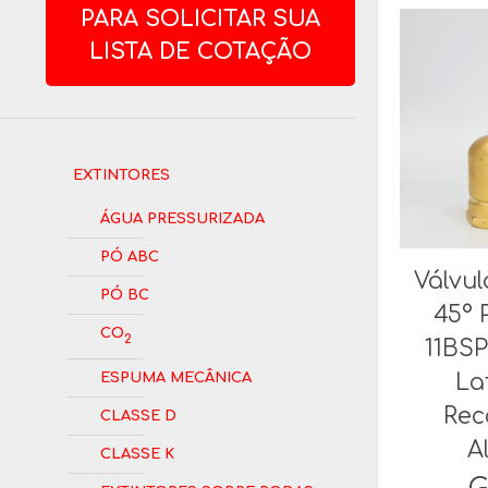
PARA SOLICITAR SUA
LISTA DE COTAÇÃO
Extintores
Água Pressurizada
Pó ABC
Válvu
Pó BC
45° P
CO
2
11BSP
Espuma Mecânica
La
Rec
Classe D
A
Classe K