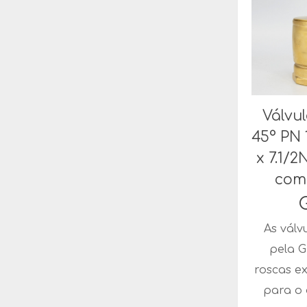
Válvul
45° PN 
x 7.1/
com
As válv
pela G
roscas e
para o