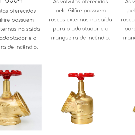
F0004
As válvulas oferecidas
As v
pela Gilfire possuem
pel
ulas oferecidas
roscas externas na saída
rosca
ilfire possuem
para o adaptador e a
par
xternas na saída
mangueira de incêndio.
mang
 adaptador e a
ra de incêndio.