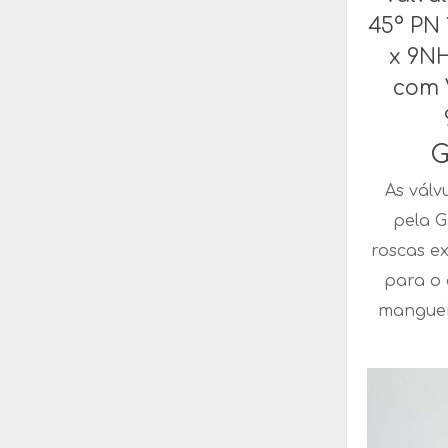
45° PN 1
x 9N
com 
G
As válv
pela G
roscas e
para o
manguei