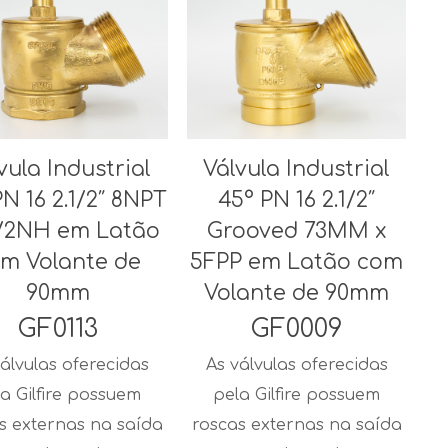
vula Industrial
Válvula Industrial
PN 16 2.1/2″ 8NPT
45° PN 16 2.1/2″
.1/2NH em Latão
Grooved 73MM x
m Volante de
5FPP em Latão com
90mm
Volante de 90mm
GF0113
GF0009
álvulas oferecidas
As válvulas oferecidas
a Gilfire possuem
pela Gilfire possuem
s externas na saída
roscas externas na saída