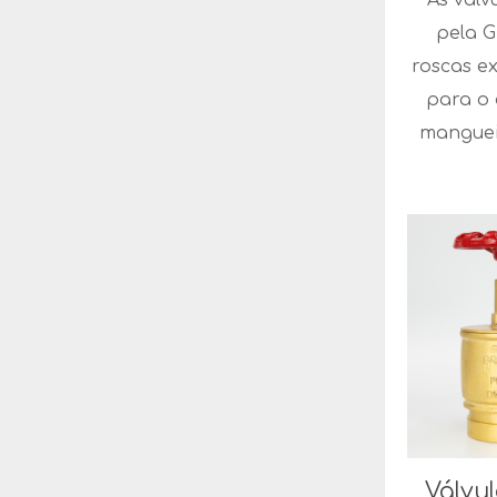
pela G
roscas e
para o
manguei
Válvul