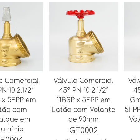
la Comercial
Válvula Comercial
Vál
N 10 2.1/2″
45° PN 10 2.1/2″
45
 x 5FPP em
11BSP x 5FPP em
Gr
tão com
Latão com Volante
5FP
alque em
de 90mm
Vo
lumínio
GF0002