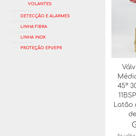
Volantes
Detecção e Alarmes
Linha Fibra
Linha Inox
Proteção EPI/EPR
Válv
Médio
45° 3
11BSP
Latão 
d
G
As válv