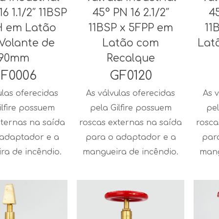
6 1.1/2″ 11BSP
45° PN 16 2.1/2″
45
H em Latão
11BSP x 5FPP em
11
Volante de
Latão com
Lat
90mm
Recalque
F0006
GF0120
ulas oferecidas
As válvulas oferecidas
As v
ilfire possuem
pela Gilfire possuem
pel
xternas na saída
roscas externas na saída
rosca
 adaptador e a
para o adaptador e a
par
ra de incêndio.
mangueira de incêndio.
mang