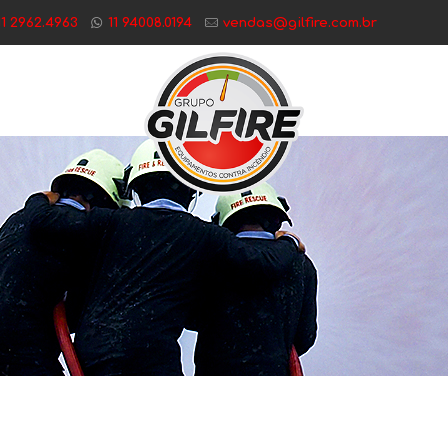
11 2962.4963
11 94008.0194
vendas@gilfire.com.br