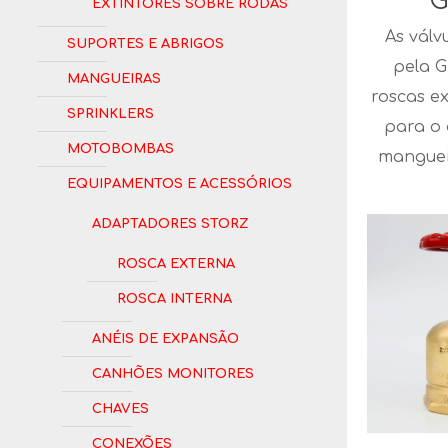
G
Extintores Sobre Rodas
As válv
Suportes e Abrigos
pela G
Mangueiras
roscas e
Sprinklers
para o
Motobombas
manguei
Equipamentos e Acessórios
Adaptadores Storz
Rosca Externa
Rosca Interna
Anéis de Expansão
Canhões Monitores
Chaves
Conexões