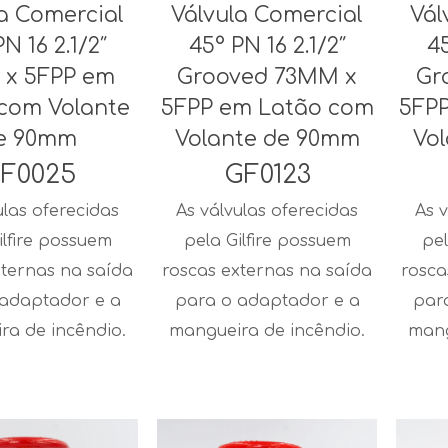
la Comercial
Válvula Comercial
Vál
N 16 2.1/2″
45° PN 16 2.1/2″
45
 x 5FPP em
Grooved 73MM x
Gr
com Volante
5FPP em Latão com
5FP
e 90mm
Volante de 90mm
Vo
F0025
GF0123
ulas oferecidas
As válvulas oferecidas
As v
ilfire possuem
pela Gilfire possuem
pel
xternas na saída
roscas externas na saída
rosca
 adaptador e a
para o adaptador e a
par
ra de incêndio.
mangueira de incêndio.
mang