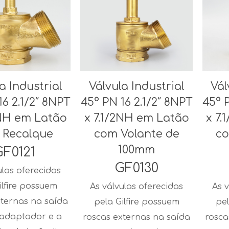
a Industrial
Válvula Industrial
Vál
16 2.1/2″ 8NPT
45° PN 16 2.1/2″ 8NPT
45° 
2NH em Latão
x 7.1/2NH em Latão
x 7
 Recalque
com Volante de
co
100mm
GF0121
GF0130
ulas oferecidas
ilfire possuem
As válvulas oferecidas
As v
xternas na saída
pela Gilfire possuem
pel
 adaptador e a
roscas externas na saída
rosca