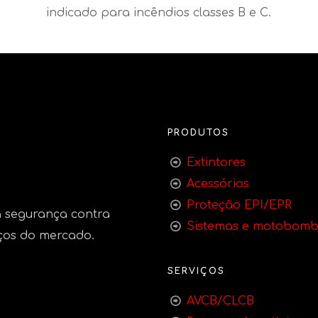
indicado para incêndios classes B e C.
PRODUTOS
Extintores
Acessórios
Proteção EPI/EPR
 segurança contra
Sistemas e motobom
ços do mercado.
SERVIÇOS
AVCB/CLCB