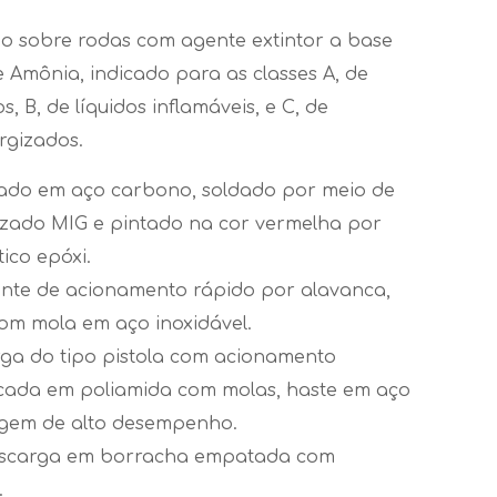
dio sobre rodas com agente extintor a base
 Amônia, indicado para as classes A, de
s, B, de líquidos inflamáveis, e C, de
rgizados.
icado em aço carbono, soldado por meio de
zado MIG e pintado na cor vermelha por
tico epóxi.
iente de acionamento rápido por alavanca,
com mola em aço inoxidável.
arga do tipo pistola com acionamento
ricada em poliamida com molas, haste em aço
agem de alto desempenho.
escarga em borracha empatada com
.