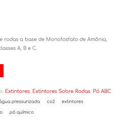
re rodas a base de Monofosfato de Amônia,
lasses A, B e C.
s:
Extintores
,
Extintores Sobre Rodas
,
Pó ABC
água pressurizada
co2
extintores
io
pó químico