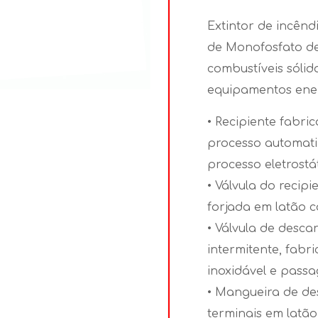
Extintor de incên
de Monofosfato de
combustíveis sólido
equipamentos ene
• Recipiente fabr
processo automati
processo eletrostá
• Válvula do recip
forjada em latão 
• Válvula de desc
intermitente, fab
inoxidável e pass
• Mangueira de d
terminais em latão