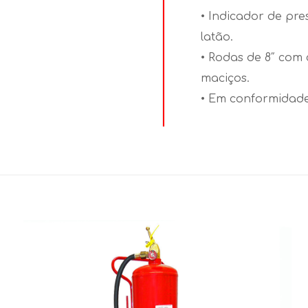
• Indicador de pr
latão.
• Rodas de 8″ com
maciços.
• Em conformidad