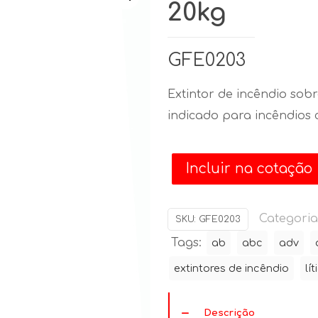
20kg
GFE0203
Extintor de incêndio sob
indicado para incêndios c
Incluir na cotação
Categoria
SKU:
GFE0203
Tags:
ab
abc
adv
extintores de incêndio
lít
Descrição