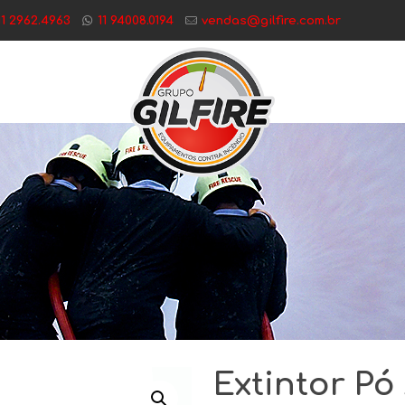
11 2962.4963
11 94008.0194
vendas@gilfire.com.br
Extintor P