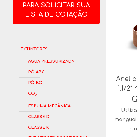
PARA SOLICITAR SUA
LISTA DE COTAÇÃO
Extintores
Água Pressurizada
Pó ABC
Anel 
Pó BC
1.1/2″
CO
2
G
Espuma Mecânica
Utiliz
Classe D
mangueir
Classe K
con