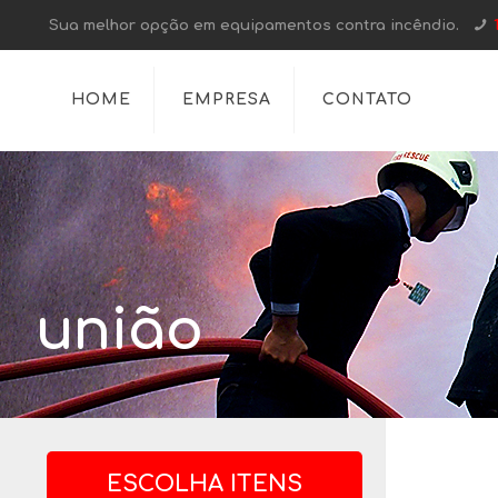
Sua melhor opção em equipamentos contra incêndio.
HOME
EMPRESA
CONTATO
união
ESCOLHA ITENS