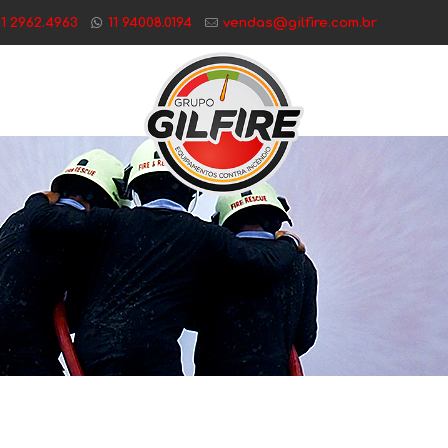
11 2962.4963
11 94008.0194
vendas@gilfire.com.br