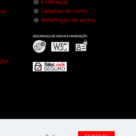
Endereços
bas
Detalhes da conta
Redefinição de senha
ção