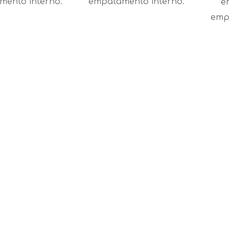
mento interno.
empatamento interno.
e
emp