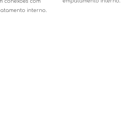
empatamento interno.
m conexões com
atamento interno.