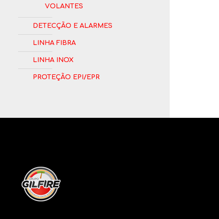
Volantes
Detecção e Alarmes
Linha Fibra
Linha Inox
Proteção EPI/EPR