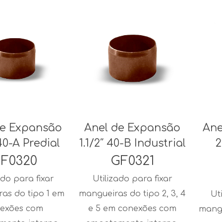
de Expansão
Anel de Expansão
Ane
 40-A Predial
1.1/2″ 40-B Industrial
2
F0320
GF0321
ado para fixar
Utilizado para fixar
as do tipo 1 em
mangueiras do tipo 2, 3, 4
Ut
exões com
e 5 em conexões com
mangu