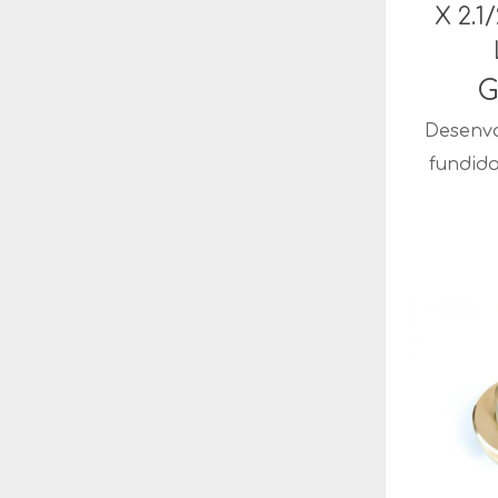
X 2.1
G
Desenvo
fundid