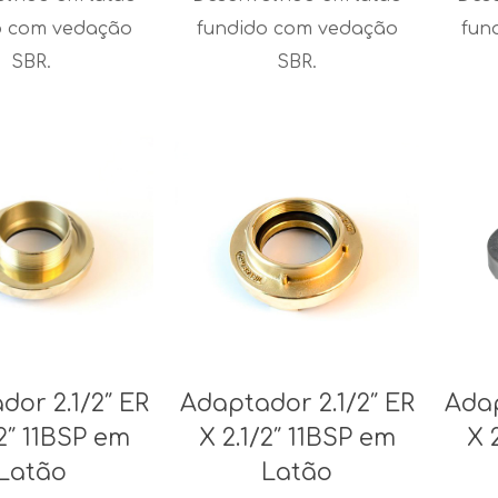
o com vedação
fundido com vedação
fun
SBR.
SBR.
dor 2.1/2″ ER
Adaptador 2.1/2″ ER
Adap
/2″ 11BSP em
X 2.1/2″ 11BSP em
X 
Latão
Latão