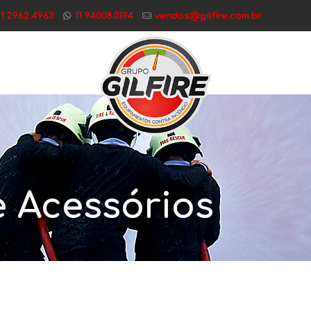
11 2962.4963
11 94008.0194
vendas@gilfire.com.br
 Acessórios