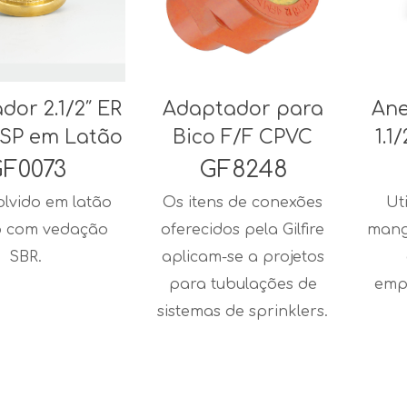
dor 2.1/2″ ER
Adaptador para
Ane
1BSP em Latão
Bico F/F CPVC
1.1
F0073
GF8248
lvido em latão
Os itens de conexões
Ut
o com vedação
oferecidos pela Gilfire
mang
SBR.
aplicam-se a projetos
para tubulações de
emp
sistemas de sprinklers.