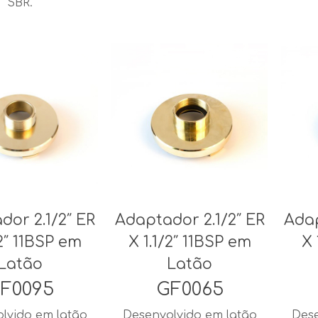
SBR.
dor 2.1/2″ ER
Adaptador 2.1/2″ ER
Adap
/2″ 11BSP em
X 1.1/2″ 11BSP em
X 
Latão
Latão
F0095
GF0065
lvido em latão
Desenvolvido em latão
Dese