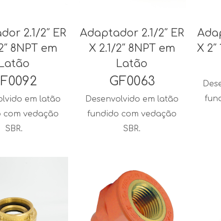
dor 2.1/2″ ER
Adaptador 2.1/2″ ER
Adap
/2″ 8NPT em
X 2.1/2″ 8NPT em
X 2″
Latão
Latão
F0092
GF0063
Dese
fun
lvido em latão
Desenvolvido em latão
o com vedação
fundido com vedação
SBR.
SBR.