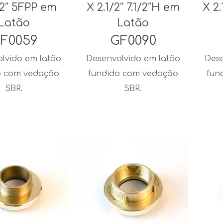
/2″ 5FPP em
X 2.1/2″ 7.1/2″H em
X 2
Latão
Latão
F0059
GF0090
lvido em latão
Desenvolvido em latão
Dese
o com vedação
fundido com vedação
fun
SBR.
SBR.