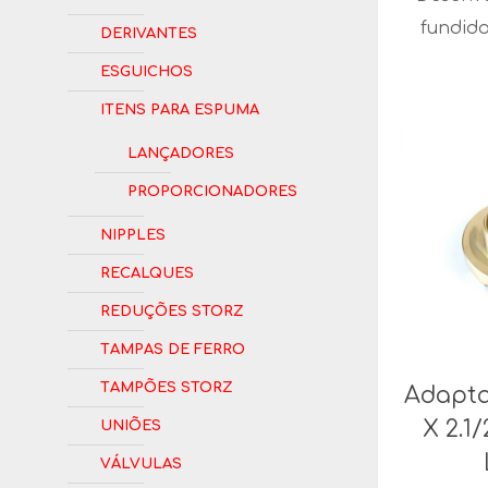
fundid
Derivantes
Esguichos
Itens para Espuma
Lançadores
Proporcionadores
Nipples
Recalques
Reduções Storz
Tampas de Ferro
Tampões Storz
Adapta
Uniões
X 2.1
Válvulas