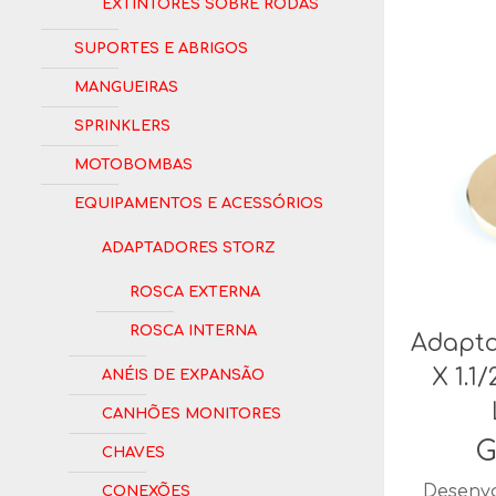
Extintores Sobre Rodas
Suportes e Abrigos
Mangueiras
Sprinklers
Motobombas
Equipamentos e Acessórios
Adaptadores Storz
Rosca Externa
Rosca Interna
Adapta
Anéis de Expansão
X 1.1
Canhões Monitores
G
Chaves
Conexões
Desenvo