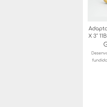
Adapta
X 3″ 1
G
Desenvo
fundid