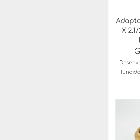
Adapta
X 2.1
G
Desenvo
fundid