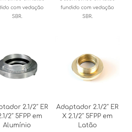
dido com vedação
fundido com vedação
SBR.
SBR.
tador 2.1/2″ ER
Adaptador 2.1/2″ ER
2.1/2″ 5FPP em
X 2.1/2″ 5FPP em
Alumínio
Latão