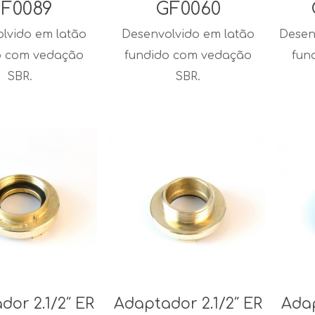
F0089
GF0060
lvido em latão
Desenvolvido em latão
Desen
o com vedação
fundido com vedação
fun
SBR.
SBR.
dor 2.1/2″ ER
Adaptador 2.1/2″ ER
Adap