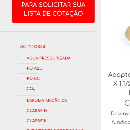
PARA SOLICITAR SUA
LISTA DE COTAÇÃO
Extintores
Água Pressurizada
Pó ABC
Adapta
Pó BC
X 1.1
CO
2
Espuma Mecânica
G
Classe D
Desenvo
Classe K
fundid