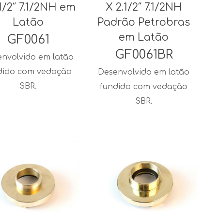
.1/2″ 7.1/2NH em
X 2.1/2″ 7.1/2NH
Latão
Padrão Petrobras
em Latão
GF0061
GF0061BR
nvolvido em latão
dido com vedação
Desenvolvido em latão
SBR.
fundido com vedação
SBR.