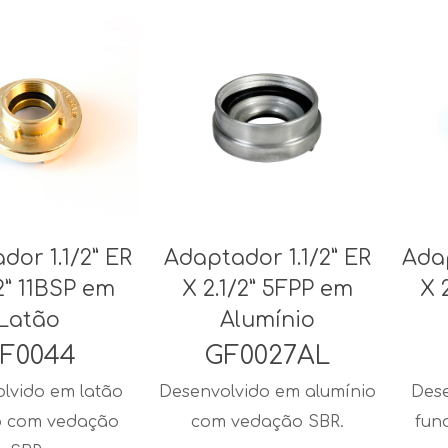
dor 1.1/2” ER
Adaptador 1.1/2” ER
Adap
/2” 11BSP em
X 2.1/2” 5FPP em
X 
Latão
Alumínio
F0044
GF0027AL
lvido em latão
Desenvolvido em alumínio
Dese
o com vedação
com vedação SBR.
fun