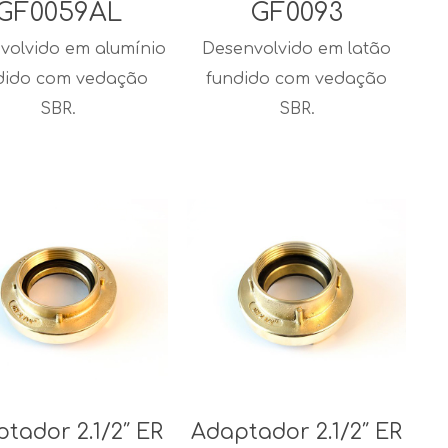
GF0059AL
GF0093
volvido em alumínio
Desenvolvido em latão
dido com vedação
fundido com vedação
SBR.
SBR.
tador 2.1/2″ ER
Adaptador 2.1/2″ ER